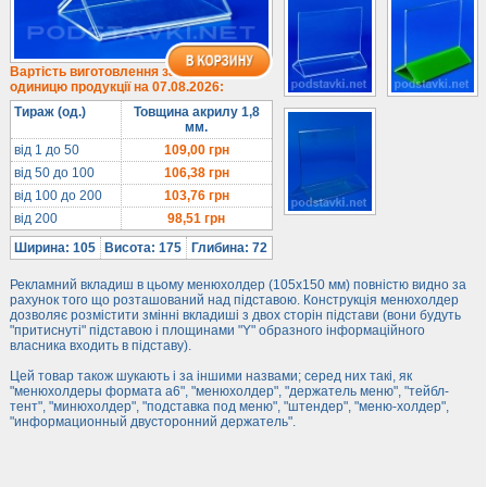
Під євробуклет
Під мобільні
Під біжутерію
Вартість виготовлення за
одиницю продукції на 07.08.2026:
Гірки та подіуми
Тираж (од.)
Товщина акрилу 1,8
Під косметику
мм.
Під солодке
від 1 до 50
109,00
грн
від 50 до 100
106,38
грн
Для хот-догів
від 100 до 200
103,76
грн
Лототрони
від 200
98,51
грн
Ящики з акрилу
Ширина: 105
Висота: 175
Глибина: 72
Цінники
Рекламний вкладиш в цьому менюхолдер (105х150 мм) повністю видно за
Засоби захисту
рахунок того що розташований над підставою. Конструкція менюхолдер
дозволяє розмістити змінні вкладиші з двох сторін підстави (вони будуть
Інформ. стенди
"притиснуті" підставою і площинами "Y" образного інформаційного
власника входить в підставу).
Підлогові стійки
Цей товар також шукають і за іншими назвами; серед них такі, як
"менюхолдеры формата а6", "менюхолдер", "держатель меню", "тейбл-
тент", "минюхолдер", "подставка под меню", "штендер", "меню-холдер",
"информационный двусторонний держатель".