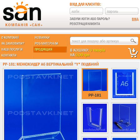
ВХІД ДЛЯ КЛІЄНТІВ:
ЗАБУЛИ ЛОГІН АБО ПАРОЛЬ?
РЕЄСТРАЦІЯ КЛІЄНТА
КОМПАНІЯ «САН»
О КОМПАНІЇ
НОВИНКИ
МЫ ДЕЛАЕМ:
ЯК ЗАМОВИТИ?
POS МАТЕРІАЛИ
НАШІ ПОСЛУГИ
ПРОДУКЦИЯ
В КОШИКУ:
0 товарів
НА
0,00 грн
КОНТАКТИ
Підставки із пластику
PP-181: МЕНЮХОЛДЕР А6 ВЕРТИКАЛЬНИЙ "Y" ПОДІБНИЙ
Новинки !!!
Різні підставки
Під поліграфію
Під візитки
PP-181
Кишені
А4 формат
А5 формат
А6 формат
А3 формат