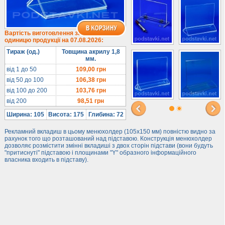
1/3 формату А4
Комбіновані
Навісні кишені
Вартість виготовлення за
одиницю продукції на 07.08.2026:
Менюхолдери
Тираж (од.)
Товщина акрилу 1,8
Під мобільні
мм.
Під біжутерію
від 1 до 50
109,00
грн
від 50 до 100
106,38
грн
Гірки та подіуми
від 100 до 200
103,76
грн
Під косметику
від 200
98,51
грн
Під солодке
Ширина: 105
Висота: 175
Глибина: 72
Для хот-догів
Рекламний вкладиш в цьому менюхолдер (105х150 мм) повністю видно за
Лототрони
рахунок того що розташований над підставою. Конструкція менюхолдер
дозволяє розмістити змінні вкладиші з двох сторін підстави (вони будуть
Ящики з акрилу
"притиснуті" підставою і площинами "Y" образного інформаційного
власника входить в підставу).
Цінники
Засоби захисту
Інформ. стенди
Підлогові стійки