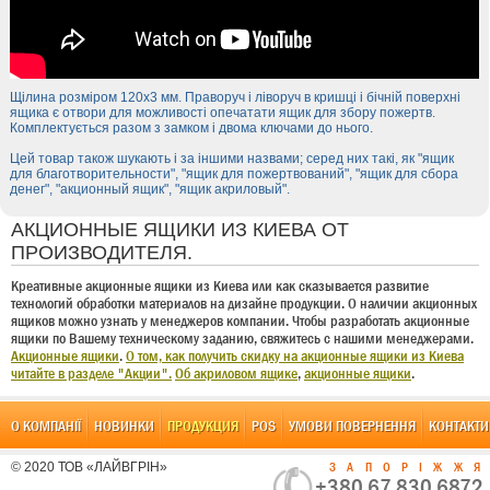
Щілина розміром 120х3 мм. Праворуч і ліворуч в кришці і бічній поверхні
ящика є отвори для можливості опечатати ящик для збору пожертв.
Комплектується разом з замком і двома ключами до нього.
Цей товар також шукають і за іншими назвами; серед них такі, як "ящик
для благотворительности", "ящик для пожертвований", "ящик для сбора
денег", "акционный ящик", "ящик акриловый".
АКЦИОННЫЕ ЯЩИКИ ИЗ КИЕВА ОТ
ПРОИЗВОДИТЕЛЯ.
Креативные акционные ящики из Киева или как сказывается развитие
технологий обработки материалов на дизайне продукции. О наличии акционных
ящиков можно узнать у менеджеров компании. Чтобы разработать акционные
ящики по Вашему техническому заданию, свяжитесь с нашими менеджерами.
Акционные ящики
.
О том, как получить скидку на акционные ящики из Киева
читайте в разделе "Акции".
Об акриловом ящике
,
акционные ящики
.
О КОМПАНІЇ
НОВИНКИ
ПРОДУКЦИЯ
POS
УМОВИ ПОВЕРНЕННЯ
КОНТАКТИ
© 2020 ТОВ «ЛАЙВГРІН»
ЗАПОРІЖЖ
+380 67 830 6872