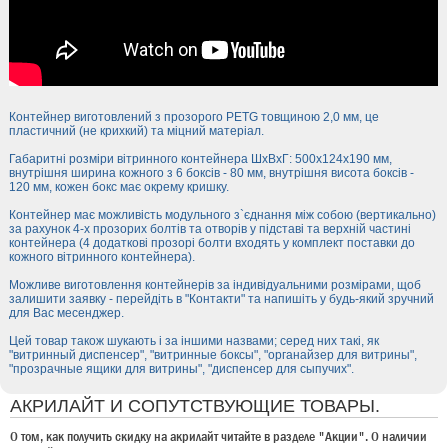
Контейнер виготовлений з прозорого PETG товщиною 2,0 мм, це
пластичний (не крихкий) та міцний матеріал.
Габаритні розміри вітринного контейнера ШхВхГ: 500х124х190 мм,
внутрішня ширина кожного з 6 боксів - 80 мм, внутрішня висота боксів -
120 мм, кожен бокс має окрему кришку.
Контейнер має можливість модульного з`єднання між собою (вертикально)
за рахунок 4-х прозорих болтів та отворів у підставі та верхній частині
контейнера (4 додаткові прозорі болти входять у комплект поставки до
кожного вітринного контейнера).
Можливе виготовлення контейнерів за індивідуальними розмірами, щоб
залишити заявку - перейдіть в "Контакти" та напишіть у будь-який зручний
для Вас месенджер.
Цей товар також шукають і за іншими назвами; серед них такі, як
"витринный диспенсер", "витринные боксы", "органайзер для витрины",
"прозрачные ящики для витрины", "диспенсер для сыпучих".
АКРИЛАЙТ И СОПУТСТВУЮЩИЕ ТОВАРЫ.
О том, как получить скидку на акрилайт читайте в разделе "Акции". О наличии