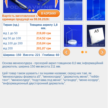
Під євробуклет
Під мобільні
Під біжутерію
Вартість виготовлення за
одиницю продукції на 08.08.2026:
Гірки та подіуми
Тираж (од.)
Товщина акрилу 1,8
Під косметику
мм.
Під солодке
від 1 до 50
219,00
грн
від 50 до 100
214,52
грн
Для хот-догів
від 100 до 200
210,04
грн
Лототрони
від 200
201,07
грн
Ящики з акрилу
Ширина: 150
Висота: 221
Глибина: 60
Цінники
Основа менюхолдера - прозорий акрил товщиною 8,0 мм; інформаційний
Засоби захисту
держатель: ширина 150 мм висота 211 мм.
Інформ. стенди
Цей товар також шукають і за іншими назвами; серед них такі, як
"менюхолдеры формата а5", "менюхолдер", "держатель меню", "тейбл-
тент", "минюхолдер", "подставка под меню", "штендер", "меню-холдер",
Підлогові стійки
"информационный двусторонний держатель".