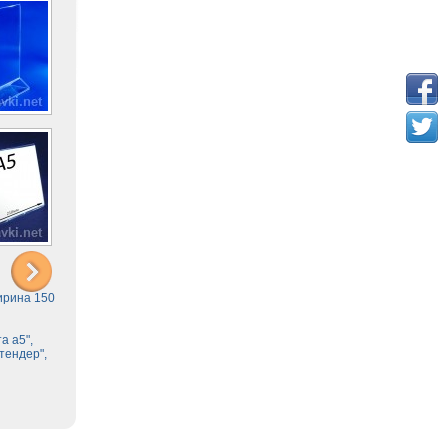
ирина 150
а а5",
тендер",