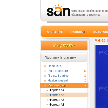
Виготовлення підставок та т
обладнання з пластику
О КОМПАНІЇ
НОВИНКИ
ЯК ЗАМОВ
MH-42:
МЫ ДЕЛАЕМ:
Підставки із пластику
Новинки !!!
Різні підставки
Під поліграфію
Навісні кишені
Менюхолдери
Формат А4
Формат А5
Формат А6
Формат А3