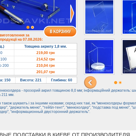
 виготовлення за
родукції на 07.08.2026:
д.)
Товщина акрилу 1,8 мм.
50
219,00
грн
 100
214,52
грн
до 200
210,04
грн
201,07
грн
а: 150
Висота: 221
Глибина: 60
енюхолдера - прозорий акрил товщиною 8,0 мм; інформаційний держатель: ш
 211 мм.
 також шукають і за іншими назвами; серед них такі, як "менюхолдеры формат
ер", "держатель меню", "тейбл-тент", "минюхолдер", "подставка под меню", "ш
лдер", "информационный двусторонний держатель".
ВЫЕ ПОДСТАВКИ В КИЕВЕ ОТ ПРОИЗВОДИТЕЛЯ.