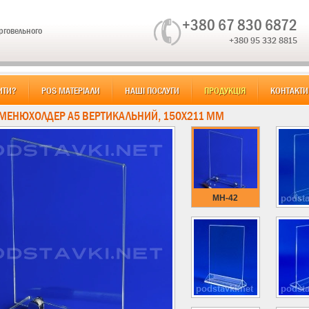
+380 67 830 6872
орговельного
+380 95 332 8815
ИТИ?
POS МАТЕРІАЛИ
НАШІ ПОСЛУГИ
ПРОДУКЦІЯ
КОНТАКТИ
 МЕНЮХОЛДЕР А5 ВЕРТИКАЛЬНИЙ, 150Х211 ММ
MH-42