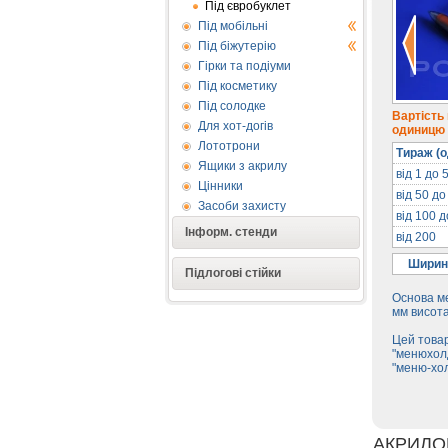
Під євробуклет
Під мобільні
Під біжутерію
Гірки та подіуми
Під косметику
Під солодке
Вартість
Для хот-догів
одиницю п
Лототрони
Тираж (о
Ящики з акрилу
від 1 до 
Цінники
від 50 до
Засоби захисту
від 100 
Інформ. стенди
від 200
Ширин
Підлогові стійки
Основа м
мм висота
Цей товар
"менюхолд
"меню-хо
АКРИЛО