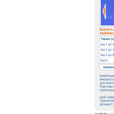
Вартість
одиницю п
Тираж (о
від 1 до 
від 2 до 
від 4 до 
від 8
Ширина
Комбінова
використо
для візит
Підстава 
перегород
Цей товар
"буклетни
флаера", 