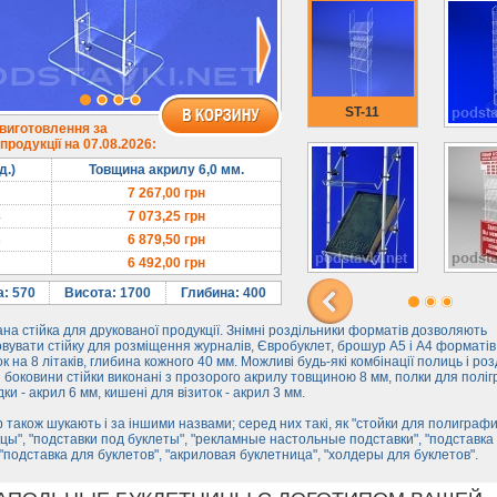
ST-11
 виготовлення за
родукції на 07.08.2026:
д.)
Товщина акрилу 6,0 мм.
2
7 267,00
грн
4
7 073,25
грн
8
6 879,50
грн
6 492,00
грн
: 570
Висота: 1700
Глибина: 400
на стійка для друкованої продукції. Знімні роздільники форматів дозволяють
вувати стійку для розміщення журналів, Євробуклет, брошур А5 і А4 форматі
ок на 8 літаків, глибина кожного 40 мм. Можливі будь-які комбінації полиць і роз
і боковини стійки виконані з прозорого акрилу товщиною 8 мм, полки для поліг
ки - акрил 6 мм, кишені для візиток - акрил 3 мм.
 також шукають і за іншими назвами; серед них такі, як "стойки для полиграфи
цы", "подставки под буклеты", "рекламные настольные подставки", "подставка
"подставка для буклетов", "акриловая буклетница", "холдеры для буклетов".