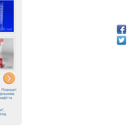
в. Планшет
дільників.
рафії та
и",
 под