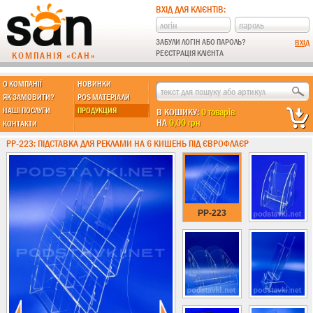
ВХІД ДЛЯ КЛІЄНТІВ:
ЗАБУЛИ ЛОГІН АБО ПАРОЛЬ?
РЕЄСТРАЦІЯ КЛІЄНТА
КОМПАНІЯ «САН»
О КОМПАНІЇ
НОВИНКИ
МЫ ДЕЛАЕМ:
ЯК ЗАМОВИТИ?
POS МАТЕРІАЛИ
НАШІ ПОСЛУГИ
ПРОДУКЦИЯ
В КОШИКУ:
0 товарів
НА
0,00 грн
КОНТАКТИ
Підставки із пластику
PP-223: ПІДСТАВКА ДЛЯ РЕКЛАМИ НА 6 КИШЕНЬ ПІД ЄВРОФЛАЄР
Новинки !!!
Різні підставки
Під поліграфію
Під візитки
PP-223
Кишені
А4 формат
А5 формат
А6 формат
А3 формат