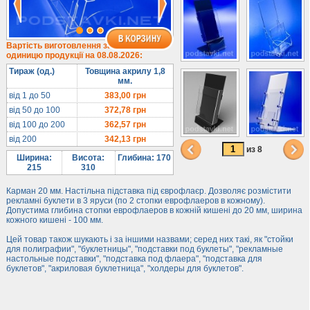
1/3 формату А4
Комбіновані
Навісні кишені
Вартість виготовлення за
одиницю продукції на 08.08.2026:
Менюхолдери
Тираж (од.)
Товщина акрилу 1,8
Під мобільні
мм.
Під біжутерію
від 1 до 50
383,00
грн
від 50 до 100
372,78
грн
Гірки та подіуми
від 100 до 200
362,57
грн
Під косметику
від 200
342,13
грн
Під солодке
из 8
Ширина:
Висота:
Глибина: 170
Для хот-догів
215
310
Лототрони
Карман 20 мм. Настільна підставка під єврофлаєр. Дозволяє розмістити
рекламні буклети в 3 яруси (по 2 стопки еврофлаеров в кожному).
Ящики з акрилу
Допустима глибина стопки еврофлаеров в кожній кишені до 20 мм, ширина
кожного кишені - 100 мм.
Цінники
Засоби захисту
Цей товар також шукають і за іншими назвами; серед них такі, як "стойки
для полиграфии", "буклетницы", "подставки под буклеты", "рекламные
настольные подставки", "подставка под флаера", "подставка для
Інформ. стенди
буклетов", "акриловая буклетница", "холдеры для буклетов".
Підлогові стійки