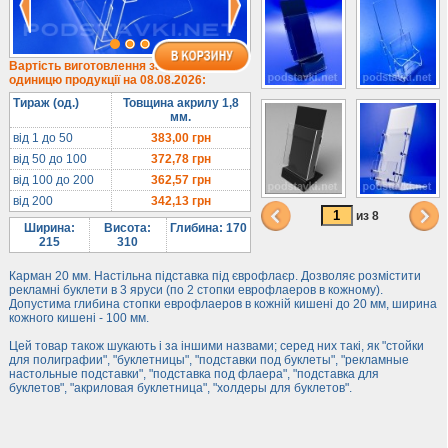
1/3 формату А4
Комбіновані
Навісні кишені
Вартість виготовлення за
одиницю продукції на 08.08.2026:
Менюхолдери
Тираж (од.)
Товщина акрилу 1,8
Під мобільні
мм.
Під біжутерію
від 1 до 50
383,00
грн
від 50 до 100
372,78
грн
Гірки та подіуми
від 100 до 200
362,57
грн
Під косметику
від 200
342,13
грн
Під солодке
из 8
Ширина:
Висота:
Глибина: 170
Для хот-догів
215
310
Лототрони
Карман 20 мм. Настільна підставка під єврофлаєр. Дозволяє розмістити
рекламні буклети в 3 яруси (по 2 стопки еврофлаеров в кожному).
Ящики з акрилу
Допустима глибина стопки еврофлаеров в кожній кишені до 20 мм, ширина
кожного кишені - 100 мм.
Цінники
Засоби захисту
Цей товар також шукають і за іншими назвами; серед них такі, як "стойки
для полиграфии", "буклетницы", "подставки под буклеты", "рекламные
настольные подставки", "подставка под флаера", "подставка для
Інформ. стенди
буклетов", "акриловая буклетница", "холдеры для буклетов".
Підлогові стійки