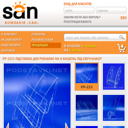
ВХІД ДЛЯ КЛІЄНТІВ:
ЗАБУЛИ ЛОГІН АБО ПАРОЛЬ?
РЕЄСТРАЦІЯ КЛІЄНТА
КОМПАНІЯ «САН»
О КОМПАНІЇ
НОВИНКИ
МЫ ДЕЛАЕМ:
ЯК ЗАМОВИТИ?
POS МАТЕРІАЛИ
НАШІ ПОСЛУГИ
ПРОДУКЦИЯ
В КОШИКУ:
0 товарів
НА
0,00 грн
КОНТАКТИ
Підставки із пластику
PP-223: ПІДСТАВКА ДЛЯ РЕКЛАМИ НА 6 КИШЕНЬ ПІД ЄВРОФЛАЄР
Новинки !!!
Різні підставки
Під поліграфію
Під візитки
PP-223
Кишені
А4 формат
А5 формат
А6 формат
А3 формат