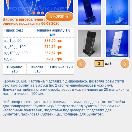
1/3 формату А4
Комбіновані
Навісні кишені
Вартість виготовлення за
одиницю продукції на 06.08.2026:
Менюхолдери
Тираж (од.)
Товщина акрилу 1,8
Під мобільні
мм.
Під біжутерію
від 1 до 50
383,00
грн
від 50 до 100
372,78
грн
Гірки та подіуми
від 100 до 200
362,57
грн
Під косметику
від 200
342,13
грн
Під солодке
из 8
Ширина:
Висота:
Глибина: 170
Для хот-догів
215
310
Лототрони
Карман 20 мм. Настільна підставка під єврофлаєр. Дозволяє розмістити
рекламні буклети в 3 яруси (по 2 стопки еврофлаеров в кожному).
Ящики з акрилу
Допустима глибина стопки еврофлаеров в кожній кишені до 20 мм, ширина
кожного кишені - 100 мм.
Цінники
Засоби захисту
Цей товар також шукають і за іншими назвами; серед них такі, як "стойки
для полиграфии", "буклетницы", "подставки под буклеты", "рекламные
настольные подставки", "подставка под флаера", "подставка для
Інформ. стенди
буклетов", "акриловая буклетница", "холдеры для буклетов".
Підлогові стійки