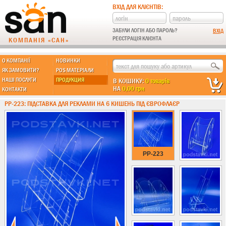
ВХІД ДЛЯ КЛІЄНТІВ:
ЗАБУЛИ ЛОГІН АБО ПАРОЛЬ?
РЕЄСТРАЦІЯ КЛІЄНТА
КОМПАНІЯ «САН»
О КОМПАНІЇ
НОВИНКИ
МЫ ДЕЛАЕМ:
ЯК ЗАМОВИТИ?
POS МАТЕРІАЛИ
НАШІ ПОСЛУГИ
ПРОДУКЦИЯ
В КОШИКУ:
0 товарів
НА
0,00 грн
КОНТАКТИ
Підставки із пластику
PP-223: ПІДСТАВКА ДЛЯ РЕКЛАМИ НА 6 КИШЕНЬ ПІД ЄВРОФЛАЄР
Новинки !!!
Різні підставки
Під поліграфію
Під візитки
PP-223
Кишені
А4 формат
А5 формат
А6 формат
А3 формат