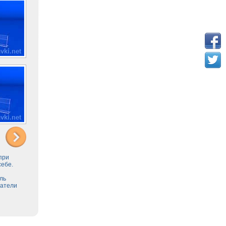
 при
себе.
ль
жатели