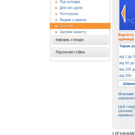
Під солодке
Для хот-догів
Лототрони
Ящики з акрилу
Цінники
Засоби захисту
Вартість
одиницю п
Інформ. стенди
Тираж (о
Підлогові стійки
від 1 до 
від 50 до
від 100 
від 200
Ширин
Можливе в
замовленн
Цей товар
ценника",
карманы"
ЦЕННИК 