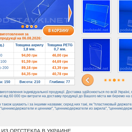
 виготовлення за
родукції на 06.08.2026:
д.)
Товщина акрилу
Товщина PETG
1,8 мм.
0,7 мм.
50
94,00
грн
46,00
грн
 100
91,59
грн
44,69
грн
до 200
89,18
грн
43,39
грн
84,35
грн
40,78
грн
а: 150
Висота: 210
Глибина: 77
иготовлення індивідуальної продукції. Доставка здійснюється по всій Україні,
і від 60 000 грн витрати на доставку продукції до Вашого міста ми беремо на 
 також шукають і за іншими назвами; серед них такі, як "пластиковый держате
 "ценникодержатели и ценники", "ценникодержатели из акрила", "ценникодер
.
ИЗ ОРГСТЕКЛА В УКРАИНЕ.