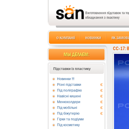
Виготовлення підставок та т
обладнання з пластику
О КОМПАНІЇ
НОВИНКИ
ЯК ЗАМОВ
CC-17: 
МЫ ДЕЛАЕМ:
Підставки із пластику
Новинки !!!
Різні підставки
Під поліграфію
Навісні кишені
Менюхолдери
Під мобільні
Під біжутерію
Гірки та подіуми
Під косметику