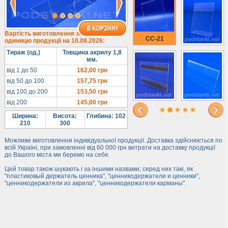
Під солодке
Для хот-догів
Лототрони
Вартість виготовлення за
CC-21
одиницю продукції на 10.08.2026:
Ящики з акрилу
Тираж (од.)
Товщина акрилу 1,8
Цінники
мм.
Засоби захисту
від 1 до 50
162,00
грн
від 50 до 100
157,75
грн
Інформ. стенди
від 100 до 200
153,50
грн
від 200
145,00
грн
Підлогові стійки
Ширина:
Висота:
Глибина: 102
210
300
Можливе виготовлення індивідуальної продукції. Доставка здійснюється по
всій Україні, при замовленні від 60 000 грн витрати на доставку продукції
до Вашого міста ми беремо на себе.
Цей товар також шукають і за іншими назвами; серед них такі, як
"пластиковый держатель ценника", "ценникодержатели и ценники",
"ценникодержатели из акрила", "ценникодержатели карманы".