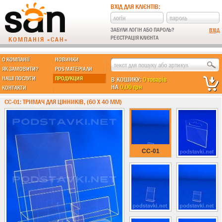
ВХІД ДЛЯ КЛІЄНТІВ:
ЗАБУЛИ ЛОГІН АБО ПАРОЛЬ?
РЕЄСТРАЦІЯ КЛІЄНТА
КОМПАНІЯ «САН»
О КОМПАНІЇ
НОВИНКИ
МЫ ДЕЛАЕМ:
ЯК ЗАМОВИТИ?
POS МАТЕРІАЛИ
НАШІ ПОСЛУГИ
ПРОДУКЦИЯ
В КОШИКУ:
0 товарів
НА
0,00 грн
КОНТАКТИ
Підставки із пластику
CC-01: ТРИМАЧ ДЛЯ ЦІННИКІВ, (60 Х 40 ММ)
Новинки !!!
Різні підставки
Під поліграфію
Навісні кишені
CC-01
Менюхолдери
Під мобільні
Під біжутерію
Гірки та подіуми
Під косметику