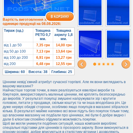
Під солодке
Для хот-догів
Лототрони
Вартість виготовлення за
одиницю продукції на 08.08.2026:
Ящики з акрилу
Тираж (од.)
Товщина
Товщина
Цінники
PETG 0,7
акрилу 1,8
мм.
мм.
Засоби захисту
від 1 до 50
7,35
грн
14,00
грн
Інформ. стенди
від 50 до 100
7,13
грн
13,64
грн
від 100 до 200
6,91
грн
13,27
грн
Підлогові стійки
від 200
6,48
грн
12,55
грн
Ширина: 60
Висота: 38
Глибина: 25
Цінники невід`ємний атрибут сучасної торгівлі. Але як вони виглядають в
вашому магазині?
Найчастіше торгові точки, в яких реалізуються ювелірні вироби та
біжутерія, використовують маленькі цінники, які кріплять безпосередньо
до виробів. У результаті покупці змушені напружувати зір і крутити
головою, питати у продавця, скільки коштує та чи інша вподобана річ. Це
дуже нервує обидві сторони, особливо якщо покупців в магазині зібралося
кілька. В результаті майже напевно всі вони підуть без покупок тільки тому,
що власники магазину не подбали про цінниках, які були б добре видно і
дали б клієнтам спокійно обдумати можливість покупки.
Щоб ви могли уникнути подібних ситуацій, наша компанія виробляє
спеціальні підставки для цінників із прозорого акрилу. Вони виконуються в
різному розмірі, добре вписуються в стилістику вітрини і дозволяють