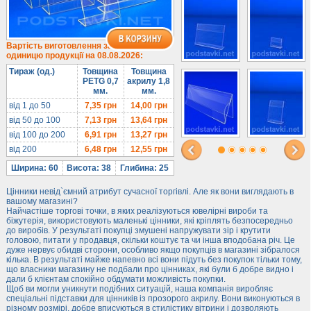
Під солодке
Для хот-догів
Лототрони
Вартість виготовлення за
одиницю продукції на 08.08.2026:
Ящики з акрилу
Тираж (од.)
Товщина
Товщина
Цінники
PETG 0,7
акрилу 1,8
мм.
мм.
Засоби захисту
від 1 до 50
7,35
грн
14,00
грн
Інформ. стенди
від 50 до 100
7,13
грн
13,64
грн
від 100 до 200
6,91
грн
13,27
грн
Підлогові стійки
від 200
6,48
грн
12,55
грн
Ширина: 60
Висота: 38
Глибина: 25
Цінники невід`ємний атрибут сучасної торгівлі. Але як вони виглядають в
вашому магазині?
Найчастіше торгові точки, в яких реалізуються ювелірні вироби та
біжутерія, використовують маленькі цінники, які кріплять безпосередньо
до виробів. У результаті покупці змушені напружувати зір і крутити
головою, питати у продавця, скільки коштує та чи інша вподобана річ. Це
дуже нервує обидві сторони, особливо якщо покупців в магазині зібралося
кілька. В результаті майже напевно всі вони підуть без покупок тільки тому,
що власники магазину не подбали про цінниках, які були б добре видно і
дали б клієнтам спокійно обдумати можливість покупки.
Щоб ви могли уникнути подібних ситуацій, наша компанія виробляє
спеціальні підставки для цінників із прозорого акрилу. Вони виконуються в
різному розмірі, добре вписуються в стилістику вітрини і дозволяють