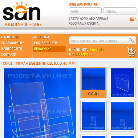
ВХІД ДЛЯ КЛІЄНТІВ:
ЗАБУЛИ ЛОГІН АБО ПАРОЛЬ?
РЕЄСТРАЦІЯ КЛІЄНТА
КОМПАНІЯ «САН»
О КОМПАНІЇ
НОВИНКИ
МЫ ДЕЛАЕМ:
ЯК ЗАМОВИТИ?
POS МАТЕРІАЛИ
НАШІ ПОСЛУГИ
ПРОДУКЦИЯ
В КОШИКУ:
0 товарів
НА
0,00 грн
КОНТАКТИ
Підставки із пластику
CC-01: ТРИМАЧ ДЛЯ ЦІННИКІВ, (60 Х 40 ММ)
Новинки !!!
Різні підставки
Під поліграфію
Навісні кишені
CC-01
Менюхолдери
Під мобільні
Під біжутерію
Гірки та подіуми
Під косметику