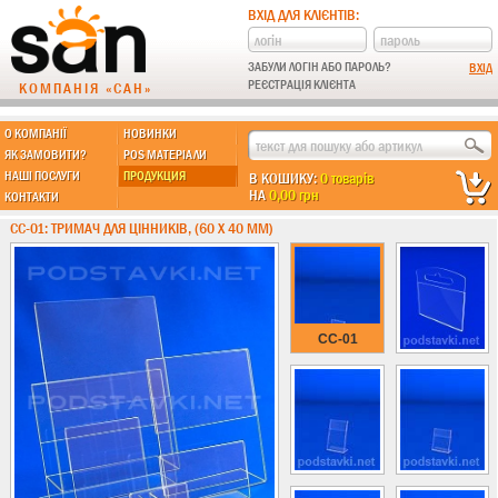
ВХІД ДЛЯ КЛІЄНТІВ:
ЗАБУЛИ ЛОГІН АБО ПАРОЛЬ?
РЕЄСТРАЦІЯ КЛІЄНТА
КОМПАНІЯ «САН»
О КОМПАНІЇ
НОВИНКИ
МЫ ДЕЛАЕМ:
ЯК ЗАМОВИТИ?
POS МАТЕРІАЛИ
НАШІ ПОСЛУГИ
ПРОДУКЦИЯ
В КОШИКУ:
0 товарів
НА
0,00 грн
КОНТАКТИ
Підставки із пластику
CC-01: ТРИМАЧ ДЛЯ ЦІННИКІВ, (60 Х 40 ММ)
Новинки !!!
Різні підставки
Під поліграфію
Навісні кишені
CC-01
Менюхолдери
Під мобільні
Під біжутерію
Гірки та подіуми
Під косметику