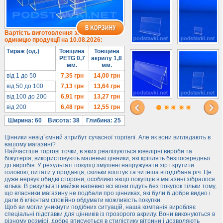
Під солодке
Для хот-догів
Лототрони
Вартість виготовлення за
одиницю продукції на 10.08.2026:
Ящики з акрилу
Тираж (од.)
Товщина
Товщина
Цінники
PETG 0,7
акрилу 1,8
мм.
мм.
Засоби захисту
від 1 до 50
7,35
грн
14,00
грн
Інформ. стенди
від 50 до 100
7,13
грн
13,64
грн
від 100 до 200
6,91
грн
13,27
грн
Підлогові стійки
від 200
6,48
грн
12,55
грн
Ширина: 60
Висота: 38
Глибина: 25
Цінники невід`ємний атрибут сучасної торгівлі. Але як вони виглядають в
вашому магазині?
Найчастіше торгові точки, в яких реалізуються ювелірні вироби та
біжутерія, використовують маленькі цінники, які кріплять безпосередньо
до виробів. У результаті покупці змушені напружувати зір і крутити
головою, питати у продавця, скільки коштує та чи інша вподобана річ. Це
дуже нервує обидві сторони, особливо якщо покупців в магазині зібралося
кілька. В результаті майже напевно всі вони підуть без покупок тільки тому,
що власники магазину не подбали про цінниках, які були б добре видно і
дали б клієнтам спокійно обдумати можливість покупки.
Щоб ви могли уникнути подібних ситуацій, наша компанія виробляє
спеціальні підставки для цінників із прозорого акрилу. Вони виконуються в
різному розмірі, добре вписуються в стилістику вітрини і дозволяють