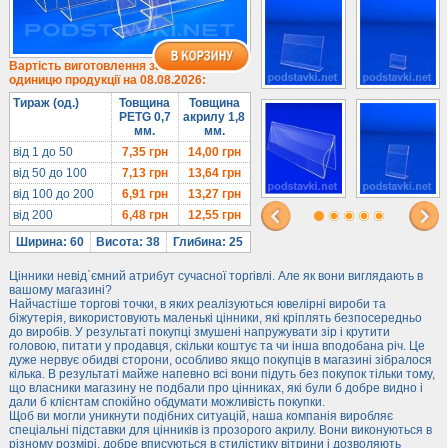
Під солодке
Для хот-догів
Лототрони
Вартість виготовлення за
одиницю продукції на 08.08.2026:
Ящики з акрилу
Тираж (од.)
Товщина
Товщина
Цінники
PETG 0,7
акрилу 1,8
мм.
мм.
Засоби захисту
від 1 до 50
7,35
грн
14,00
грн
Інформ. стенди
від 50 до 100
7,13
грн
13,64
грн
від 100 до 200
6,91
грн
13,27
грн
Підлогові стійки
від 200
6,48
грн
12,55
грн
Ширина: 60
Висота: 38
Глибина: 25
Цінники невід`ємний атрибут сучасної торгівлі. Але як вони виглядають в
вашому магазині?
Найчастіше торгові точки, в яких реалізуються ювелірні вироби та
біжутерія, використовують маленькі цінники, які кріплять безпосередньо
до виробів. У результаті покупці змушені напружувати зір і крутити
головою, питати у продавця, скільки коштує та чи інша вподобана річ. Це
дуже нервує обидві сторони, особливо якщо покупців в магазині зібралося
кілька. В результаті майже напевно всі вони підуть без покупок тільки тому,
що власники магазину не подбали про цінниках, які були б добре видно і
дали б клієнтам спокійно обдумати можливість покупки.
Щоб ви могли уникнути подібних ситуацій, наша компанія виробляє
спеціальні підставки для цінників із прозорого акрилу. Вони виконуються в
різному розмірі, добре вписуються в стилістику вітрини і дозволяють