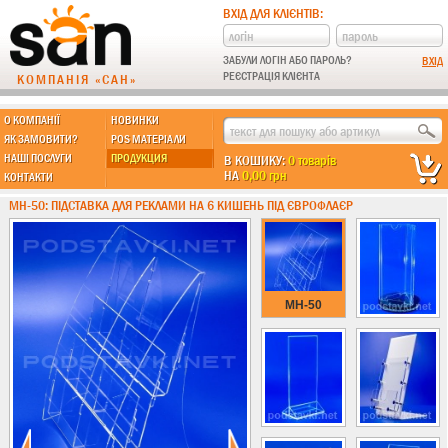
ВХІД ДЛЯ КЛІЄНТІВ:
ЗАБУЛИ ЛОГІН АБО ПАРОЛЬ?
РЕЄСТРАЦІЯ КЛІЄНТА
КОМПАНІЯ «САН»
О КОМПАНІЇ
НОВИНКИ
МЫ ДЕЛАЕМ:
ЯК ЗАМОВИТИ?
POS МАТЕРІАЛИ
НАШІ ПОСЛУГИ
ПРОДУКЦИЯ
В КОШИКУ:
0 товарів
НА
0,00 грн
КОНТАКТИ
Підставки із пластику
MH-50: ПІДСТАВКА ДЛЯ РЕКЛАМИ НА 6 КИШЕНЬ ПІД ЄВРОФЛАЄР
Новинки !!!
Різні підставки
Під поліграфію
Навісні кишені
MH-50
Менюхолдери
Формат А4
Формат А5
Формат А6
Формат А3