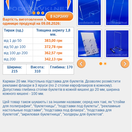
Під євробуклет
Під мобільні
Під біжутерію
Вартість виготовлення за
одиницю продукції на 09.08.2026:
Гірки та подіуми
Тираж (од.)
Товщина акрилу 1,8
Під косметику
мм.
Під солодке
від 1 до 50
383,00
грн
від 50 до 100
372,78
грн
Для хот-догів
від 100 до 200
362,57
грн
Лототрони
від 200
342,13
грн
Ящики з акрилу
Ширина:
Висота:
Глибина: 170
Цінники
215
310
Засоби захисту
Карман 20 мм. Настільна підставка для буклетів. Дозволяє розмістити
рекламні флаєри в 3 яруси (по 2 стопки еврофлаеров в кожному).
Інформ. стенди
Допустима глибина стопки буклетів в кожній кишені до 20 мм, ширина
кожного кишені - 100 мм.
Підлогові стійки
Цей товар також шукають і за іншими назвами; серед них такі, як "стойки
для полиграфии", "буклетницы", "подставки под буклеты", "рекламные
настольные подставки", "подставка под флаера", "подставка для
буклетов", "акриловая буклетница", "холдеры для буклетов".