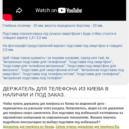
Глибина полички - 20 мм, висота переднього бортика - 20 мм.
Підставка спроектована під сучасні смартфони і буде стійко стояти в
товщині акрилу 1,8 і 3,0 мм.
На фотографії представлений варіант підставки під смартфон в товщині
3,0 мм.
Цей товар також шукають і за іншими назвами; серед них такі, як
"витринные подставки для телефонов", "подставка под смартфон",
"подставки для телефона витринные", "подставка под смартфон для
магазина", "подставки для смартфонов оптом", "витринная подставка под
смартфон", "подставка под телефон оптом", "подставка для телефона",
"витринная подставка под телефон".
ДЕРЖАТЕЛЬ ДЛЯ ТЕЛЕФОНА ИЗ КИЕВА В
НАЛИЧИИ И ПОД ЗАКАЗ.
Чтобы купить держатель для телефона из Киева по акционной цене -
подпишитесь на рассылку этого раздела. Поторопитесь, акция на эти держатели
для телефона скоро закончится. Все подставки под мобильный изготовлены из
европейских материалов по современным технологиям. Желаете получить
подробную консультацию по выбору подставок под мобильный?
Держатель для телефона из Киева
.
Зачем нужны держатели для телефона Вы