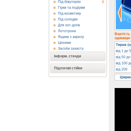
Під біжутерію
Гірки та подіуми
Під косметику
Під солодке
Для хот-догів
Лототрони
Вартість
Ящики з акрилу
одиницю п
Цінники
Тираж (о
Засоби захисту
від 1 до 
Інформ. стенди
від 50 до
від 100 
Підлогові стійки
від 200
Ширин