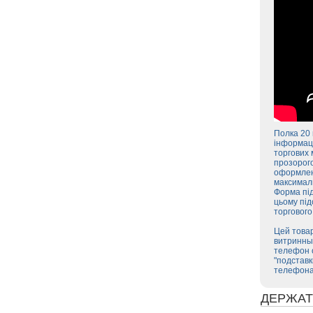
Полка 20 
інформаці
торгових 
прозорого
оформленн
максималь
Форма під
цьому під
торговог
Цей товар
витринные
телефон о
"подставк
телефона
ДЕРЖАТ