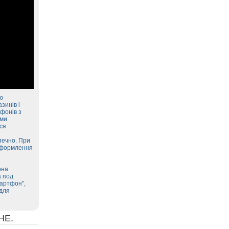
ю
зинів і
фонів з
еми
ся
печно. При
 оформлення
она
а под
мартфон",
 для
НЕ.