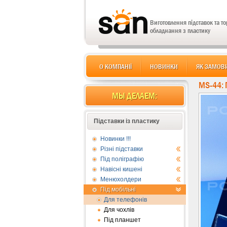
Виготовлення підставок та т
обладнання з пластику
О КОМПАНІЇ
НОВИНКИ
ЯК ЗАМОВ
MS-44:
МЫ ДЕЛАЕМ:
Підставки із пластику
Новинки !!!
Різні підставки
Під поліграфію
Навісні кишені
Менюхолдери
Під мобільні
Для телефонів
Для чохлів
Під планшет