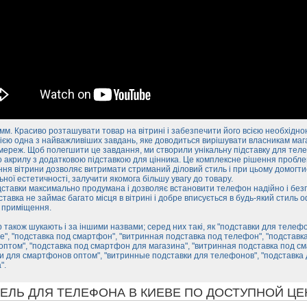
мм. Красиво розташувати товар на вітрині і забезпечити його всією необхідно
єю одна з найважливіших завдань, яке доводиться вирішувати власникам мага
мереж. Щоб полегшити це завдання, ми створили унікальну підставку для теле
 акрилу з додатковою підставкою для цінника. Це комплексне рішення пробл
я вітрини дозволяє витримати стриманий діловий стиль і при цьому домогти
ної естетичності, залучити якомога більшу увагу до товару.
ставки максимально продумана і дозволяє встановити телефон надійно і без
ставка не займає багато місця в вітрині і добре вписується в будь-який стиль
о приміщення.
 також шукають і за іншими назвами; серед них такі, як "подставки для телеф
", "подставка под смартфон", "витринная подставка под телефон", "подставк
птом", "подставка под смартфон для магазина", "витринная подставка под с
и для смартфонов оптом", "витринные подставки для телефонов", "подставка
".
ЕЛЬ ДЛЯ ТЕЛЕФОНА В КИЕВЕ ПО ДОСТУПНОЙ ЦЕ