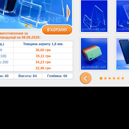
 виготовлення за
родукції на 08.08.2026:
д.)
Товщина акрилу 1,8 мм.
50
36,00
грн
 100
35,11
грн
до 200
34,23
грн
32,46
грн
а: 40
Висота: 84
Глибина: 66