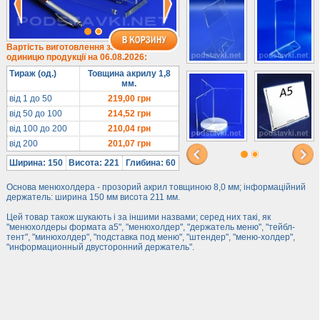
Під євробуклет
Під мобільні
Під біжутерію
Вартість виготовлення за
одиницю продукції на 06.08.2026:
Гірки та подіуми
Тираж (од.)
Товщина акрилу 1,8
Під косметику
мм.
Під солодке
від 1 до 50
219,00
грн
від 50 до 100
214,52
грн
Для хот-догів
від 100 до 200
210,04
грн
Лототрони
від 200
201,07
грн
Ящики з акрилу
Ширина: 150
Висота: 221
Глибина: 60
Цінники
Основа менюхолдера - прозорий акрил товщиною 8,0 мм; інформаційний
Засоби захисту
держатель: ширина 150 мм висота 211 мм.
Інформ. стенди
Цей товар також шукають і за іншими назвами; серед них такі, як
"менюхолдеры формата а5", "менюхолдер", "держатель меню", "тейбл-
тент", "минюхолдер", "подставка под меню", "штендер", "меню-холдер",
Підлогові стійки
"информационный двусторонний держатель".