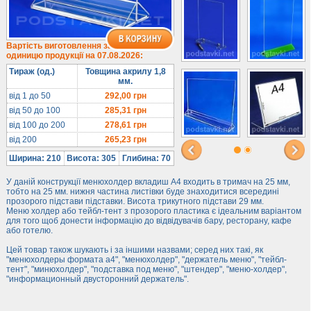
Під євробуклет
Під мобільні
Під біжутерію
Вартість виготовлення за
одиницю продукції на 07.08.2026:
Гірки та подіуми
Тираж (од.)
Товщина акрилу 1,8
Під косметику
мм.
Під солодке
від 1 до 50
292,00
грн
від 50 до 100
285,31
грн
Для хот-догів
від 100 до 200
278,61
грн
Лототрони
від 200
265,23
грн
Ящики з акрилу
Ширина: 210
Висота: 305
Глибина: 70
Цінники
У даній конструкції менюхолдер вкладиш А4 входить в тримач на 25 мм,
Засоби захисту
тобто на 25 мм. нижня частина листівки буде знаходитися всередині
прозорого підстави підставки. Висота трикутного підстави 29 мм.
Інформ. стенди
Меню холдер або тейбл-тент з прозорого пластика є ідеальним варіантом
для того щоб донести інформацію до відвідувачів бару, ресторану, кафе
або готелю.
Підлогові стійки
Цей товар також шукають і за іншими назвами; серед них такі, як
"менюхолдеры формата а4", "менюхолдер", "держатель меню", "тейбл-
тент", "минюхолдер", "подставка под меню", "штендер", "меню-холдер",
"информационный двусторонний держатель".