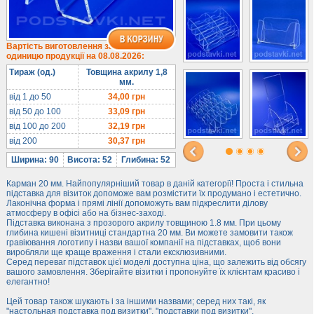
1/3 формату А4
Комбіновані
Навісні кишені
Вартість виготовлення за
одиницю продукції на 08.08.2026:
Менюхолдери
Тираж (од.)
Товщина акрилу 1,8
Під мобільні
мм.
Під біжутерію
від 1 до 50
34,00
грн
від 50 до 100
33,09
грн
Гірки та подіуми
від 100 до 200
32,19
грн
Під косметику
від 200
30,37
грн
Під солодке
Ширина: 90
Висота: 52
Глибина: 52
Для хот-догів
Карман 20 мм. Найпопулярніший товар в даній категорії! Проста і стильна
Лототрони
підставка для візиток допоможе вам розмістити їх продумано і естетично.
Лаконічна форма і прямі лінії допоможуть вам підкреслити ділову
Ящики з акрилу
атмосферу в офісі або на бізнес-заході.
Підставка виконана з прозорого акрилу товщиною 1.8 мм. При цьому
Цінники
глибина кишені візитниці стандартна 20 мм. Ви можете замовити також
Засоби захисту
гравіювання логотипу і назви вашої компанії на підставках, щоб вони
виробляли ще краще враження і стали ексклюзивними.
Серед переваг підставок цієї моделі доступна ціна, що залежить від обсягу
Інформ. стенди
вашого замовлення. Зберігайте візитки і пропонуйте їх клієнтам красиво і
елегантно!
Підлогові стійки
Цей товар також шукають і за іншими назвами; серед них такі, як
"настольная подставка под визитки", "подставки под визитки".