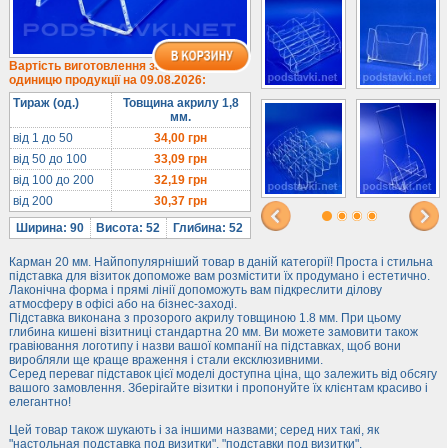
1/3 формату А4
Комбіновані
Навісні кишені
Вартість виготовлення за
одиницю продукції на 09.08.2026:
Менюхолдери
Тираж (од.)
Товщина акрилу 1,8
Під мобільні
мм.
Під біжутерію
від 1 до 50
34,00
грн
від 50 до 100
33,09
грн
Гірки та подіуми
від 100 до 200
32,19
грн
Під косметику
від 200
30,37
грн
Під солодке
Ширина: 90
Висота: 52
Глибина: 52
Для хот-догів
Карман 20 мм. Найпопулярніший товар в даній категорії! Проста і стильна
Лототрони
підставка для візиток допоможе вам розмістити їх продумано і естетично.
Лаконічна форма і прямі лінії допоможуть вам підкреслити ділову
Ящики з акрилу
атмосферу в офісі або на бізнес-заході.
Підставка виконана з прозорого акрилу товщиною 1.8 мм. При цьому
Цінники
глибина кишені візитниці стандартна 20 мм. Ви можете замовити також
Засоби захисту
гравіювання логотипу і назви вашої компанії на підставках, щоб вони
виробляли ще краще враження і стали ексклюзивними.
Серед переваг підставок цієї моделі доступна ціна, що залежить від обсягу
Інформ. стенди
вашого замовлення. Зберігайте візитки і пропонуйте їх клієнтам красиво і
елегантно!
Підлогові стійки
Цей товар також шукають і за іншими назвами; серед них такі, як
"настольная подставка под визитки", "подставки под визитки".