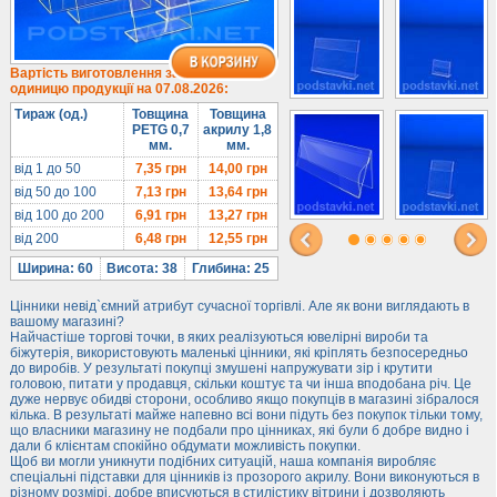
Під солодке
Для хот-догів
Лототрони
Вартість виготовлення за
одиницю продукції на 07.08.2026:
Ящики з акрилу
Тираж (од.)
Товщина
Товщина
Цінники
PETG 0,7
акрилу 1,8
мм.
мм.
Засоби захисту
від 1 до 50
7,35
грн
14,00
грн
Інформ. стенди
від 50 до 100
7,13
грн
13,64
грн
від 100 до 200
6,91
грн
13,27
грн
Підлогові стійки
від 200
6,48
грн
12,55
грн
Ширина: 60
Висота: 38
Глибина: 25
Цінники невід`ємний атрибут сучасної торгівлі. Але як вони виглядають в
вашому магазині?
Найчастіше торгові точки, в яких реалізуються ювелірні вироби та
біжутерія, використовують маленькі цінники, які кріплять безпосередньо
до виробів. У результаті покупці змушені напружувати зір і крутити
головою, питати у продавця, скільки коштує та чи інша вподобана річ. Це
дуже нервує обидві сторони, особливо якщо покупців в магазині зібралося
кілька. В результаті майже напевно всі вони підуть без покупок тільки тому,
що власники магазину не подбали про цінниках, які були б добре видно і
дали б клієнтам спокійно обдумати можливість покупки.
Щоб ви могли уникнути подібних ситуацій, наша компанія виробляє
спеціальні підставки для цінників із прозорого акрилу. Вони виконуються в
різному розмірі, добре вписуються в стилістику вітрини і дозволяють