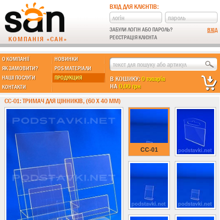
ВХІД ДЛЯ КЛІЄНТІВ:
ЗАБУЛИ ЛОГІН АБО ПАРОЛЬ?
РЕЄСТРАЦІЯ КЛІЄНТА
КОМПАНІЯ «САН»
О КОМПАНІЇ
НОВИНКИ
МЫ ДЕЛАЕМ:
ЯК ЗАМОВИТИ?
POS МАТЕРІАЛИ
НАШІ ПОСЛУГИ
ПРОДУКЦИЯ
В КОШИКУ:
0 товарів
НА
0,00 грн
КОНТАКТИ
Підставки із пластику
CC-01: ТРИМАЧ ДЛЯ ЦІННИКІВ, (60 Х 40 ММ)
Новинки !!!
Різні підставки
Під поліграфію
Навісні кишені
CC-01
Менюхолдери
Під мобільні
Під біжутерію
Гірки та подіуми
Під косметику