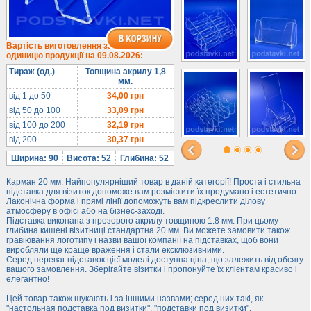
1/3 формату А4
Комбіновані
Навісні кишені
Вартість виготовлення за
одиницю продукції на 09.08.2026:
Менюхолдери
Тираж (од.)
Товщина акрилу 1,8
Під мобільні
мм.
Під біжутерію
від 1 до 50
34,00
грн
від 50 до 100
33,09
грн
Гірки та подіуми
від 100 до 200
32,19
грн
Під косметику
від 200
30,37
грн
Під солодке
Ширина: 90
Висота: 52
Глибина: 52
Для хот-догів
Карман 20 мм. Найпопулярніший товар в даній категорії! Проста і стильна
Лототрони
підставка для візиток допоможе вам розмістити їх продумано і естетично.
Лаконічна форма і прямі лінії допоможуть вам підкреслити ділову
Ящики з акрилу
атмосферу в офісі або на бізнес-заході.
Підставка виконана з прозорого акрилу товщиною 1.8 мм. При цьому
Цінники
глибина кишені візитниці стандартна 20 мм. Ви можете замовити також
Засоби захисту
гравіювання логотипу і назви вашої компанії на підставках, щоб вони
виробляли ще краще враження і стали ексклюзивними.
Серед переваг підставок цієї моделі доступна ціна, що залежить від обсягу
Інформ. стенди
вашого замовлення. Зберігайте візитки і пропонуйте їх клієнтам красиво і
елегантно!
Підлогові стійки
Цей товар також шукають і за іншими назвами; серед них такі, як
"настольная подставка под визитки", "подставки под визитки".