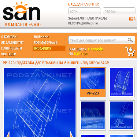
ВХІД ДЛЯ КЛІЄНТІВ:
ЗАБУЛИ ЛОГІН АБО ПАРОЛЬ?
РЕЄСТРАЦІЯ КЛІЄНТА
КОМПАНІЯ «САН»
О КОМПАНІЇ
НОВИНКИ
МЫ ДЕЛАЕМ:
ЯК ЗАМОВИТИ?
POS МАТЕРІАЛИ
НАШІ ПОСЛУГИ
ПРОДУКЦИЯ
В КОШИКУ:
0 товарів
НА
0,00 грн
КОНТАКТИ
Підставки із пластику
PP-223: ПІДСТАВКА ДЛЯ РЕКЛАМИ НА 6 КИШЕНЬ ПІД ЄВРОФЛАЄР
Новинки !!!
Різні підставки
Під поліграфію
Під візитки
PP-223
Кишені
А4 формат
А5 формат
А6 формат
А3 формат