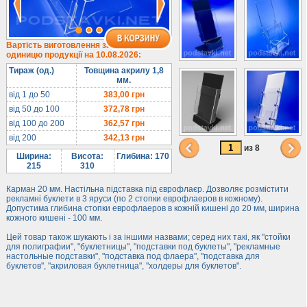
1/3 формату А4
Комбіновані
Навісні кишені
Вартість виготовлення за
одиницю продукції на 10.08.2026:
Менюхолдери
Тираж (од.)
Товщина акрилу 1,8
Під мобільні
мм.
Під біжутерію
від 1 до 50
383,00
грн
від 50 до 100
372,78
грн
Гірки та подіуми
від 100 до 200
362,57
грн
Під косметику
від 200
342,13
грн
Під солодке
из 8
Ширина:
Висота:
Глибина: 170
Для хот-догів
215
310
Лототрони
Карман 20 мм. Настільна підставка під єврофлаєр. Дозволяє розмістити
рекламні буклети в 3 яруси (по 2 стопки еврофлаеров в кожному).
Ящики з акрилу
Допустима глибина стопки еврофлаеров в кожній кишені до 20 мм, ширина
кожного кишені - 100 мм.
Цінники
Засоби захисту
Цей товар також шукають і за іншими назвами; серед них такі, як "стойки
для полиграфии", "буклетницы", "подставки под буклеты", "рекламные
настольные подставки", "подставка под флаера", "подставка для
Інформ. стенди
буклетов", "акриловая буклетница", "холдеры для буклетов".
Підлогові стійки