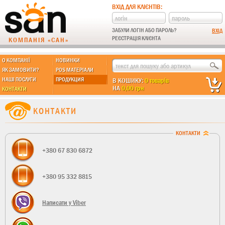
ВХІД ДЛЯ КЛІЄНТІВ:
ЗАБУЛИ ЛОГІН АБО ПАРОЛЬ?
РЕЄСТРАЦІЯ КЛІЄНТА
КОМПАНІЯ «САН»
О КОМПАНІЇ
НОВИНКИ
ЯК ЗАМОВИТИ?
POS МАТЕРІАЛИ
НАШІ ПОСЛУГИ
ПРОДУКЦИЯ
В КОШИКУ:
0 товарів
НА
0,00 грн
КОНТАКТИ
КОНТАКТИ
КОНТАКТИ
+380 67 830 6872
+380 95 332 8815
Написати у Viber