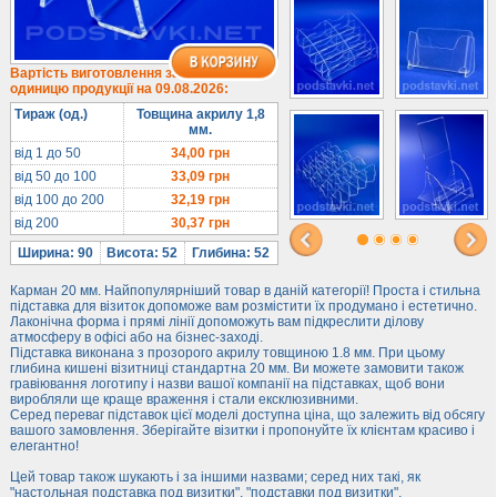
1/3 формату А4
Комбіновані
Навісні кишені
Вартість виготовлення за
одиницю продукції на 09.08.2026:
Менюхолдери
Тираж (од.)
Товщина акрилу 1,8
Під мобільні
мм.
Під біжутерію
від 1 до 50
34,00
грн
від 50 до 100
33,09
грн
Гірки та подіуми
від 100 до 200
32,19
грн
Під косметику
від 200
30,37
грн
Під солодке
Ширина: 90
Висота: 52
Глибина: 52
Для хот-догів
Карман 20 мм. Найпопулярніший товар в даній категорії! Проста і стильна
Лототрони
підставка для візиток допоможе вам розмістити їх продумано і естетично.
Лаконічна форма і прямі лінії допоможуть вам підкреслити ділову
Ящики з акрилу
атмосферу в офісі або на бізнес-заході.
Підставка виконана з прозорого акрилу товщиною 1.8 мм. При цьому
Цінники
глибина кишені візитниці стандартна 20 мм. Ви можете замовити також
Засоби захисту
гравіювання логотипу і назви вашої компанії на підставках, щоб вони
виробляли ще краще враження і стали ексклюзивними.
Серед переваг підставок цієї моделі доступна ціна, що залежить від обсягу
Інформ. стенди
вашого замовлення. Зберігайте візитки і пропонуйте їх клієнтам красиво і
елегантно!
Підлогові стійки
Цей товар також шукають і за іншими назвами; серед них такі, як
"настольная подставка под визитки", "подставки под визитки".