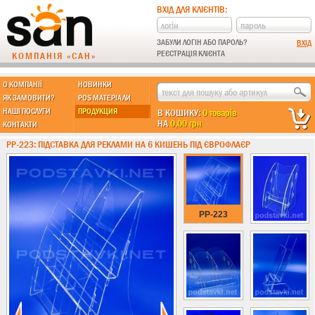
ВХІД ДЛЯ КЛІЄНТІВ:
ЗАБУЛИ ЛОГІН АБО ПАРОЛЬ?
РЕЄСТРАЦІЯ КЛІЄНТА
КОМПАНІЯ «САН»
О КОМПАНІЇ
НОВИНКИ
МЫ ДЕЛАЕМ:
ЯК ЗАМОВИТИ?
POS МАТЕРІАЛИ
НАШІ ПОСЛУГИ
ПРОДУКЦИЯ
В КОШИКУ:
0 товарів
НА
0,00 грн
КОНТАКТИ
Підставки із пластику
PP-223: ПІДСТАВКА ДЛЯ РЕКЛАМИ НА 6 КИШЕНЬ ПІД ЄВРОФЛАЄР
Новинки !!!
Різні підставки
Під поліграфію
Під візитки
PP-223
Кишені
А4 формат
А5 формат
А6 формат
А3 формат