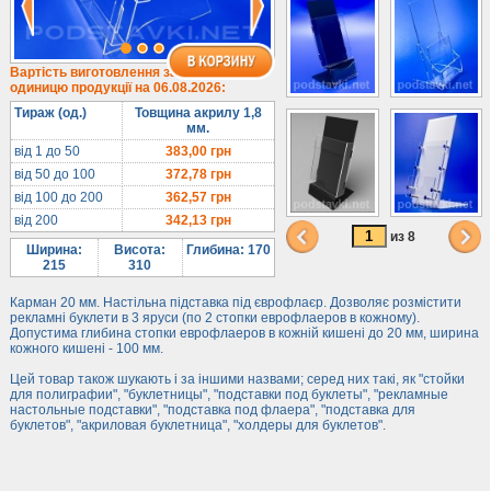
1/3 формату А4
Комбіновані
Навісні кишені
Вартість виготовлення за
одиницю продукції на 06.08.2026:
Менюхолдери
Тираж (од.)
Товщина акрилу 1,8
Під мобільні
мм.
Під біжутерію
від 1 до 50
383,00
грн
від 50 до 100
372,78
грн
Гірки та подіуми
від 100 до 200
362,57
грн
Під косметику
від 200
342,13
грн
Під солодке
из 8
Ширина:
Висота:
Глибина: 170
Для хот-догів
215
310
Лототрони
Карман 20 мм. Настільна підставка під єврофлаєр. Дозволяє розмістити
рекламні буклети в 3 яруси (по 2 стопки еврофлаеров в кожному).
Ящики з акрилу
Допустима глибина стопки еврофлаеров в кожній кишені до 20 мм, ширина
кожного кишені - 100 мм.
Цінники
Засоби захисту
Цей товар також шукають і за іншими назвами; серед них такі, як "стойки
для полиграфии", "буклетницы", "подставки под буклеты", "рекламные
настольные подставки", "подставка под флаера", "подставка для
Інформ. стенди
буклетов", "акриловая буклетница", "холдеры для буклетов".
Підлогові стійки