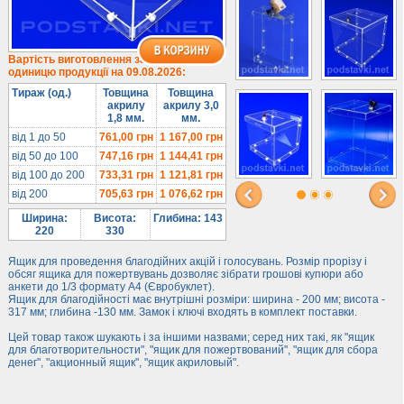
Лототрони
Під посуд
Під поліграфію
Вартість виготовлення за
одиницю продукції на 09.08.2026:
Навісні кишені
Тираж (од.)
Товщина
Товщина
Менюхолдери
акрилу
акрилу 3,0
1,8 мм.
мм.
Під мобільні
від 1 до 50
761,00
грн
1 167,00
грн
Під біжутерію
від 50 до 100
747,16
грн
1 144,41
грн
Гірки та подіуми
від 100 до 200
733,31
грн
1 121,81
грн
від 200
705,63
грн
1 076,62
грн
Під косметику
Під солодке
Ширина:
Висота:
Глибина: 143
220
330
Для хот-догів
Ящик для проведення благодійних акцій і голосувань. Розмір прорізу і
Лототрони
обсяг ящика для пожертвувань дозволяє зібрати грошові купюри або
анкети до 1/3 формату А4 (Євробуклет).
Ящики з акрилу
Ящик для благодійності має внутрішні розміри: ширина - 200 мм; висота -
Цінники
317 мм; глибина -130 мм. Замок і ключі входять в комплект поставки.
Засоби захисту
Цей товар також шукають і за іншими назвами; серед них такі, як "ящик
для благотворительности", "ящик для пожертвований", "ящик для сбора
денег", "акционный ящик", "ящик акриловый".
Інформ. стенди
Підлогові стійки