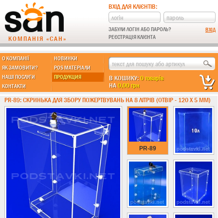
ВХІД ДЛЯ КЛІЄНТІВ:
ЗАБУЛИ ЛОГІН АБО ПАРОЛЬ?
РЕЄСТРАЦІЯ КЛІЄНТА
КОМПАНІЯ «САН»
О КОМПАНІЇ
НОВИНКИ
МЫ ДЕЛАЕМ:
ЯК ЗАМОВИТИ?
POS МАТЕРІАЛИ
НАШІ ПОСЛУГИ
ПРОДУКЦИЯ
В КОШИКУ:
0 товарів
НА
0,00 грн
КОНТАКТИ
Підставки із пластику
PR-89: СКРИНЬКА ДЛЯ ЗБОРУ ПОЖЕРТВУВАНЬ НА 8 ЛІТРІВ (ОТВІР - 120 Х 5 ММ)
Новинки !!!
Різні підставки
Гірки та подіуми
Під канцтовари
PR-89
Інші
Ящики з акрилу
Гірки для гель-лаку
Під морозиво
Для хот-догів