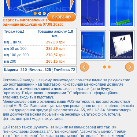
Під євробуклет
Під мобільні
Під біжутерію
Вартість виготовлення за
одиницю продукції на 07.08.2026:
Гірки та подіуми
Тираж (од.)
Товщина акрилу 1,8
Під косметику
мм.
Під солодке
від 1 до 50
292,00
грн
від 50 до 100
285,29
грн
Для хот-догів
від 100 до 200
278,57
грн
Лототрони
від 200
265,15
грн
Ящики з акрилу
Ширина: 210
Висота: 325
Глибина: 72
Цінники
Рекламний вкладиш в цьому менюхолдер повністю видно за рахунок того
Засоби захисту
що розташований над підставою. Конструкція менюхолдер дозволяє
розмістити змінні вкладиші з двох сторін підстави (вони будуть
Інформ. стенди
"притиснуті" підставою і площинами "Y" образного інформаційного
власника входить в підставу).
Меню-холдер один з основних видів POS-матеріалів, що застосовуються
Підлогові стійки
сфері HoReCa. Використовується для розміщення меню, листівок, флаєрів
і іншої друкарської продукції в форматах А4, А5, А6 і 1/3 А4. Менюхолдери
для документів можна побачити на ресепшн багатьох фірм, готелів,
фітнес-центрів і медичних установ.
Цей товар також шукають і за іншими назвами; серед них такі, як
"менюхолдеры формата а4", "менюхолдер", "держатель меню", "тейбл-
тент", "минюхолдер", "подставка под меню", "штендер", "меню-холдер",