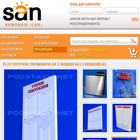
ВХІД ДЛЯ КЛІЄНТІВ:
ЗАБУЛИ ЛОГІН АБО ПАРОЛЬ?
РЕЄСТРАЦІЯ КЛІЄНТА
КОМПАНІЯ «САН»
О КОМПАНІЇ
НОВИНКИ
МЫ ДЕЛАЕМ:
ЯК ЗАМОВИТИ?
POS МАТЕРІАЛИ
НАШІ ПОСЛУГИ
ПРОДУКЦИЯ
В КОШИКУ:
0 товарів
НА
0,00 грн
КОНТАКТИ
Підставки із пластику
IS-07: КУТОЧОК СПОЖИВАЧА НА 3 КИШЕНІ А4 І 1 КИШЕНЮ А5
Інформ. стенди
Економ
Стандарт
Еліт
Підлогові стійки