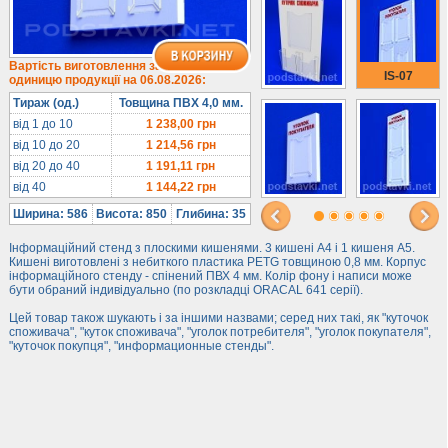
Вартість виготовлення за
IS-07
одиницю продукції на 06.08.2026:
Тираж (од.)
Товщина ПВХ 4,0 мм.
від 1 до 10
1 238,00
грн
від 10 до 20
1 214,56
грн
від 20 до 40
1 191,11
грн
від 40
1 144,22
грн
Ширина: 586
Висота: 850
Глибина: 35
Інформаційний стенд з плоскими кишенями. 3 кишені А4 і 1 кишеня А5.
Кишені виготовлені з небиткого пластика PETG товщиною 0,8 мм. Корпус
інформаційного стенду - спінений ПВХ 4 мм. Колір фону і написи може
бути обраний індивідуально (по розкладці ORACAL 641 серії).
Цей товар також шукають і за іншими назвами; серед них такі, як "куточок
споживача", "куток споживача", "уголок потребителя", "уголок покупателя",
"куточок покупця", "информационные стенды".