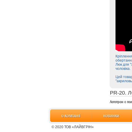
Кріплення
обертання
Люк для "
чоловіка.
Цей товар
"акриловы
PR-20.
Лототрон с п
О КОМПАНІЇ
НОВИНКИ
© 2020 ТОВ «ЛАЙВГРІН»