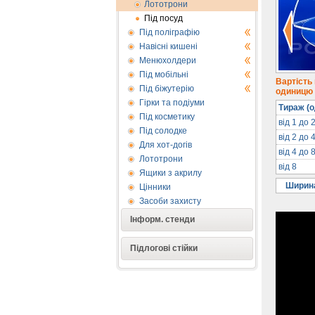
Лототрони
Під посуд
Під поліграфію
Навісні кишені
Менюхолдери
Під мобільні
Вартість
Під біжутерію
одиницю п
Гірки та подіуми
Тираж (о
Під косметику
від 1 до 
Під солодке
від 2 до 
Для хот-догів
від 4 до 
Лототрони
від 8
Ящики з акрилу
Ширина
Цінники
Засоби захисту
Інформ. стенди
Підлогові стійки