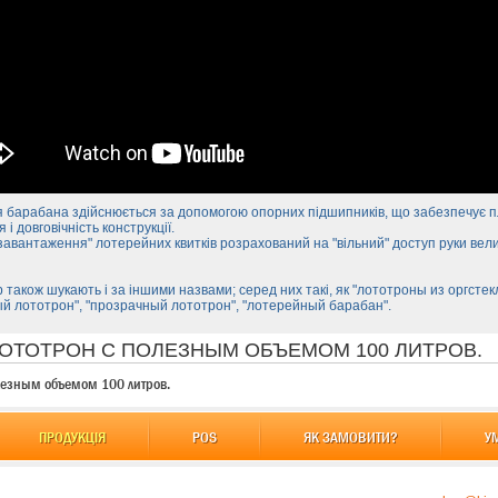
 барабана здійснюється за допомогою опорних підшипників, що забезпечує п
 і довговічність конструкції.
завантаження" лотерейних квитків розрахований на "вільний" доступ руки вел
 також шукають і за іншими назвами; серед них такі, як "лототроны из оргстек
й лототрон", "прозрачный лототрон", "лотерейный барабан".
 ЛОТОТРОН С ПОЛЕЗНЫМ ОБЪЕМОМ 100 ЛИТРОВ.
олезным объемом 100 литров.
ПРОДУКЦІЯ
POS
ЯК ЗАМОВИТИ?
У