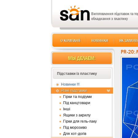
Виготовлення підставок та т
обладнання з пластику
О КОМПАНІЇ
НОВИНКИ
ЯК ЗАМОВ
PR-20:
МЫ ДЕЛАЕМ:
Підставки із пластику
Новинки !!!
Різні підставки
Гірки та подіуми
Під канцтовари
Інші
Ящики з акрилу
Гірки для гель-лаку
Під морозиво
Для хот-догів