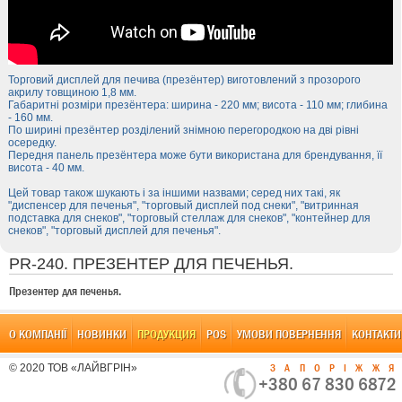
Торговий дисплей для печива (презёнтер) виготовлений з прозорого
акрилу товщиною 1,8 мм.
Габаритні розміри презёнтера: ширина - 220 мм; висота - 110 мм; глибина
- 160 мм.
По ширині презёнтер розділений знімною перегородкою на дві рівні
осередку.
Передня панель презёнтера може бути використана для брендування, її
висота - 40 мм.
Цей товар також шукають і за іншими назвами; серед них такі, як
"диспенсер для печенья", "торговый дисплей под снеки", "витринная
подставка для снеков", "торговый стеллаж для снеков", "контейнер для
снеков", "торговый дисплей для печенья".
PR-240. ПРЕЗЕНТЕР ДЛЯ ПЕЧЕНЬЯ.
Презентер для печенья.
О КОМПАНІЇ
НОВИНКИ
ПРОДУКЦИЯ
POS
УМОВИ ПОВЕРНЕННЯ
КОНТАКТИ
© 2020 ТОВ «ЛАЙВГРІН»
ЗАПОРІЖЖ
+380 67 830 6872