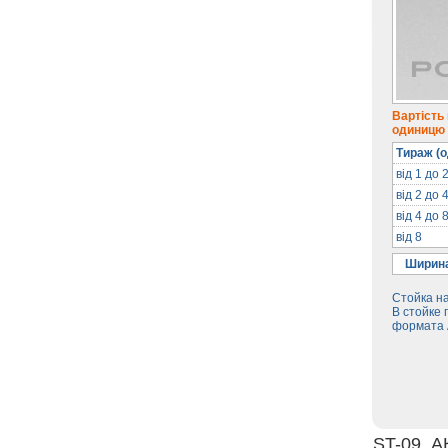
Вартість
одиницю п
Тираж (о
від 1 до 
від 2 до 
від 4 до 
від 8
Ширина
Стойка н
В стойке
формата 
ST-09. 