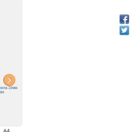
рила 10мм.
два
 А4.