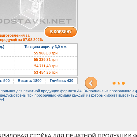
 виготовлення за
родукції на 07.08.2026:
д.)
Товщина акрилу 3,0 мм.
2
55 968,00
грн
4
55 339,71
грн
8
54 711,43
грн
53 454,85
грн
: 500
Висота: 1800
Глибина: 430
апольная для печатной продукции формата А4. Выполнена из прозрачного ак
 предусмотрены три прозрачных кармана каждый из которых может вместить 
А4.
АКРИЛОВАЯ СТОЙКА ДЛЯ ПЕЧАТНОЙ ПРОДУКЦИИ Ф.