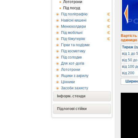
Лототрони
Під посуд
Під поліграфію
Навісні кишені
Менюхолдери
Під мобільні
Вартість
Під біжутерію
одиницю п
Гірки та подіуми
Тираж (о
Під косметику
від 1 до 
Під солодке
від 50 до
Для хот-догів
від 100 
Лототрони
від 200
Ящики з акрилу
Ширина
Цінники
Засоби захисту
Інформ. стенди
Підлогові стійки