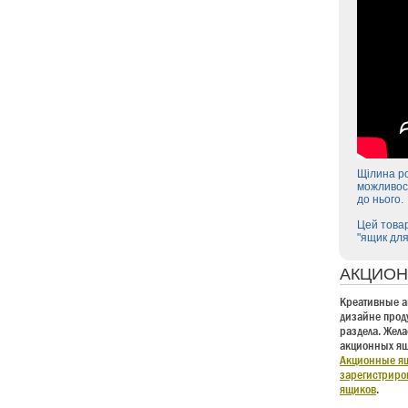
Щілина ро
можливост
до нього.
Цей товар
"ящик для
АКЦИОН
Креативные а
дизайне проду
раздела. Жел
акционных ящи
Акционные ящ
зарегистриро
ящиков
.