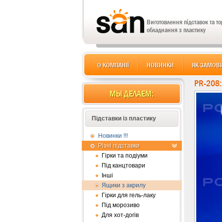
Виготовлення підставок та т
обладнання з пластику
О КОМПАНІЇ
НОВИНКИ
ЯК ЗАМОВ
PR-208
МЫ ДЕЛАЕМ:
Підставки із пластику
Новинки !!!
Різні підставки
Гірки та подіуми
Під канцтовари
Інші
Ящики з акрилу
Гірки для гель-лаку
Під морозиво
Для хот-догів