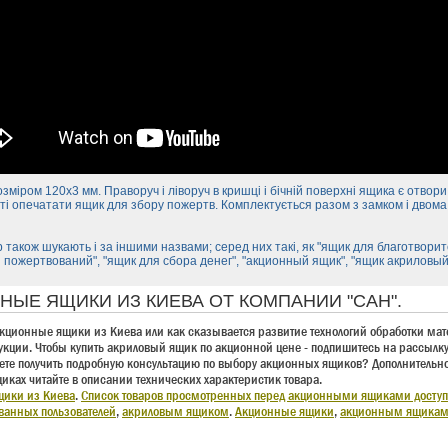
зміром 120х3 мм. Праворуч і ліворуч в кришці і бічній поверхні ящика є отвори
і опечатати ящик для збору пожертв. Комплектується разом з замком і двом
 також шукають і за іншими назвами; серед них такі, як "ящик для благотворит
 пожертвований", "ящик для сбора денег", "акционный ящик", "ящик акриловый
НЫЕ ЯЩИКИ ИЗ КИЕВА ОТ КОМПАНИИ "САН".
кционные ящики из Киева или как сказывается развитие технологий обработки мат
кции. Чтобы купить акриловый ящик по акционной цене - подпишитесь на рассылку
аете получить подробную консультацию по выбору акционных ящиков? Дополнительно
ках читайте в описании технических характеристик товара.
ики из Киева
.
Список товаров просмотренных перед акционными ящиками доступе
ванных пользователей
,
акриловым ящиком
.
Акционные ящики
,
акционным ящика