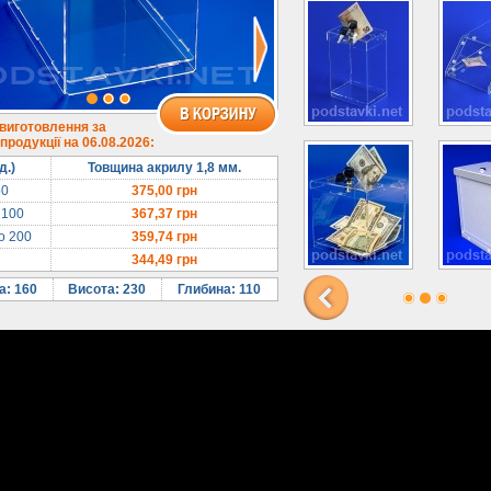
 виготовлення за
родукції на 06.08.2026:
д.)
Товщина акрилу 1,8 мм.
50
375,00
грн
 100
367,37
грн
до 200
359,74
грн
344,49
грн
: 160
Висота: 230
Глибина: 110