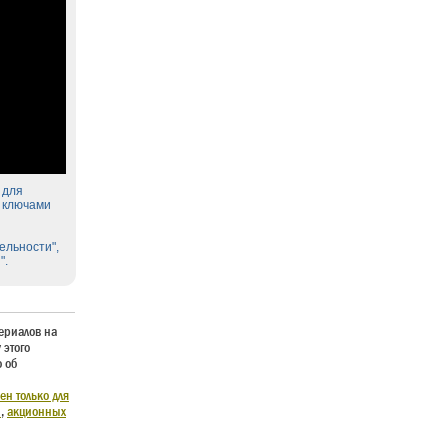
 для
а ключами
ельности",
".
ериалов на
 этого
 об
н только для
м
,
акционных