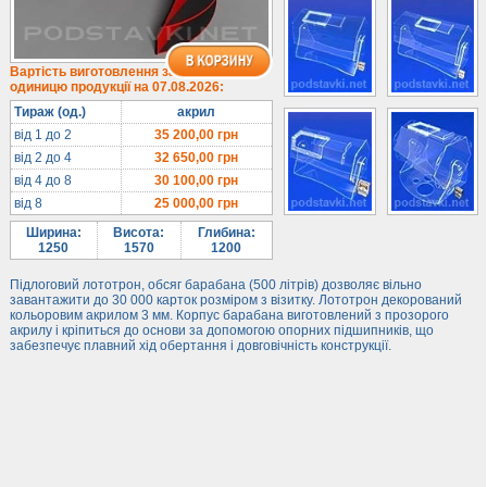
Лототрони
Під посуд
Під поліграфію
Вартість виготовлення за
одиницю продукції на 07.08.2026:
Навісні кишені
Тираж (од.)
акрил
Менюхолдери
від 1 до 2
35 200,00
грн
Під мобільні
від 2 до 4
32 650,00
грн
Під біжутерію
від 4 до 8
30 100,00
грн
від 8
25 000,00
грн
Гірки та подіуми
Ширина:
Висота:
Глибина:
Під косметику
1250
1570
1200
Під солодке
Підлоговий лототрон, обсяг барабана (500 літрів) дозволяє вільно
Для хот-догів
завантажити до 30 000 карток розміром з візитку. Лототрон декорований
кольоровим акрилом 3 мм. Корпус барабана виготовлений з прозорого
Лототрони
акрилу і кріпиться до основи за допомогою опорних підшипників, що
забезпечує плавний хід обертання і довговічність конструкції.
Ящики з акрилу
Цінники
Засоби захисту
Інформ. стенди
Підлогові стійки