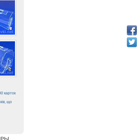
00 карток
ків, що
РЫ.