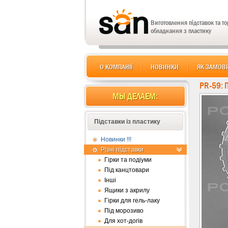
Виготовлення підставок та т
обладнання з пластику
О КОМПАНІЇ
НОВИНКИ
ЯК ЗАМОВ
PR-59: 
МЫ ДЕЛАЕМ:
Підставки із пластику
Новинки !!!
Різні підставки
Гірки та подіуми
Під канцтовари
Інші
Ящики з акрилу
Гірки для гель-лаку
Під морозиво
Для хот-догів