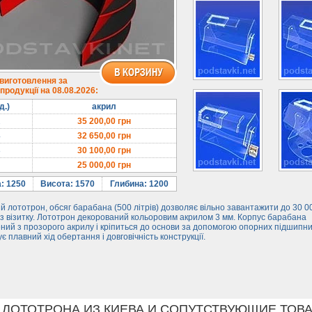
 виготовлення за
родукції на 08.08.2026:
д.)
акрил
2
35 200,00
грн
4
32 650,00
грн
8
30 100,00
грн
25 000,00
грн
: 1250
Висота: 1570
Глибина: 1200
й лототрон, обсяг барабана (500 літрів) дозволяє вільно завантажити до 30 0
з візитку. Лототрон декорований кольоровим акрилом 3 мм. Корпус барабана
ний з прозорого акрилу і кріпиться до основи за допомогою опорних підшипни
є плавний хід обертання і довговічність конструкції.
 ЛОТОТРОНА ИЗ КИЕВА И СОПУТСТВУЮЩИЕ ТОВА