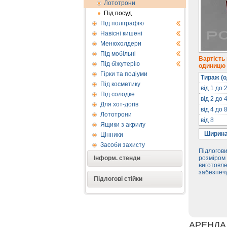
Лототрони
Під посуд
Під поліграфію
Навісні кишені
Менюхолдери
Під мобільні
Вартість
Під біжутерію
одиницю п
Гірки та подіуми
Тираж (о
Під косметику
від 1 до 
Під солодке
від 2 до 
Для хот-догів
від 4 до 
Лототрони
від 8
Ящики з акрилу
Ширина
Цінники
Засоби захисту
Підлогови
Інформ. стенди
розміром 
виготовле
забезпечу
Підлогові стійки
АРЕНДА