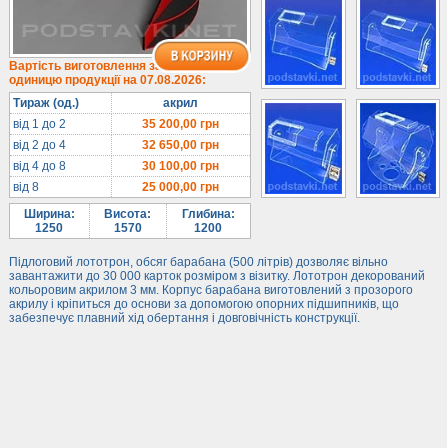
Лототрони
Під посуд
Під поліграфію
Вартість виготовлення за
одиницю продукції на 07.08.2026:
Навісні кишені
Тираж (од.)
акрил
Менюхолдери
від 1 до 2
35 200,00
грн
Під мобільні
від 2 до 4
32 650,00
грн
Під біжутерію
від 4 до 8
30 100,00
грн
від 8
25 000,00
грн
Гірки та подіуми
Ширина:
Висота:
Глибина:
Під косметику
1250
1570
1200
Під солодке
Підлоговий лототрон, обсяг барабана (500 літрів) дозволяє вільно
Для хот-догів
завантажити до 30 000 карток розміром з візитку. Лототрон декорований
кольоровим акрилом 3 мм. Корпус барабана виготовлений з прозорого
Лототрони
акрилу і кріпиться до основи за допомогою опорних підшипників, що
забезпечує плавний хід обертання і довговічність конструкції.
Ящики з акрилу
Цінники
Засоби захисту
Інформ. стенди
Підлогові стійки