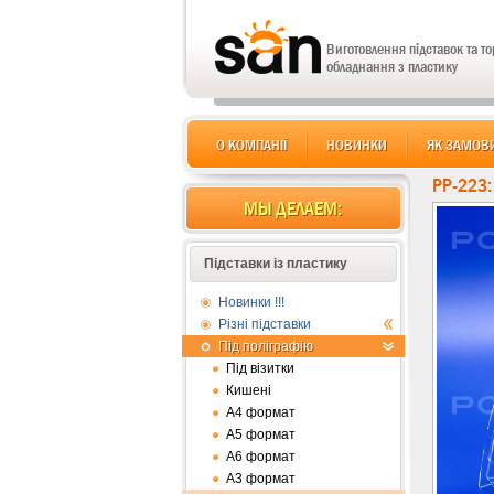
Виготовлення підставок та т
обладнання з пластику
О КОМПАНІЇ
НОВИНКИ
ЯК ЗАМОВ
PP-223
МЫ ДЕЛАЕМ:
Підставки із пластику
Новинки !!!
Різні підставки
Під поліграфію
Під візитки
Кишені
А4 формат
А5 формат
А6 формат
А3 формат