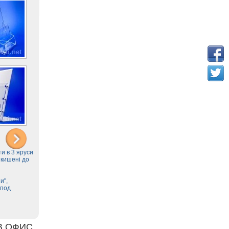
и в 3 яруси
 кишені до
и",
 под
В ОФИС.