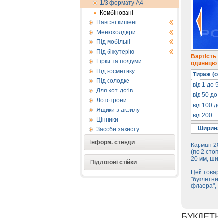
1/3 формату А4
Комбіновані
Навісні кишені
Менюхолдери
Під мобільні
Під біжутерію
Вартість
Гірки та подіуми
одиницю п
Під косметику
Тираж (о
Під солодке
від 1 до 
Для хот-догів
від 50 до
Лототрони
від 100 
Ящики з акрилу
від 200
Цінники
Ширина
Засоби захисту
Інформ. стенди
Карман 20
(по 2 сто
20 мм, ши
Підлогові стійки
Цей товар
"буклетни
флаера", 
БУКЛЕТ