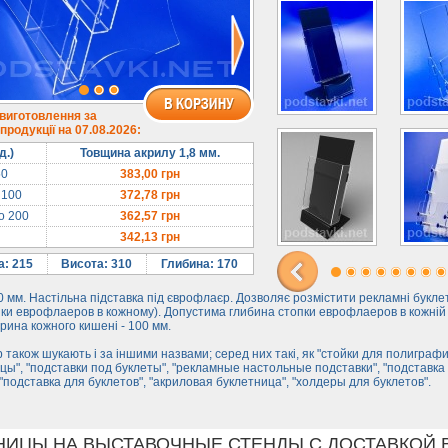
 виготовлення за
родукції на 07.08.2026:
д.)
Товщина акрилу 1,8 мм.
50
383,00
грн
 100
372,78
грн
до 200
362,57
грн
342,13
грн
: 215
Висота: 310
Глибина: 170
 мм. Настільна підставка під єврофлаєр. Дозволяє розмістити рекламні буклет
пки еврофлаеров в кожному). Допустима глибина стопки еврофлаеров в кожній
рина кожного кишені - 100 мм.
 також шукають і за іншими назвами; серед них такі, як "стойки для полиграфи
цы", "подставки под буклеты", "рекламные настольные подставки", "подставка
"подставка для буклетов", "акриловая буклетница", "холдеры для буклетов".
НИЦЫ НА ВЫСТАВОЧНЫЕ СТЕНДЫ С ДОСТАВКОЙ 