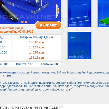
 виготовлення за
родукції на 07.08.2026:
д.)
Товщина акрилу 1,8 мм.
50
146,00
грн
 100
143,28
грн
до 200
140,57
грн
135,13
грн
а: 105
Висота: 160
Глибина: 60
енюхолдера - прозорий акрил товщиною 8,0 мм; інформаційний держатель: ш
 150 мм.
 також шукають і за іншими назвами; серед них такі, як "менюхолдеры формат
ер", "держатель меню", "тейбл-тент", "минюхолдер", "подставка под меню", "ш
лдер", "информационный двусторонний держатель".
ЕЛЬ ДЛЯ БУМАГИ В УКРАИНЕ.