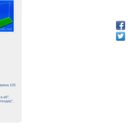
ирина 105
а а6",
тендер",