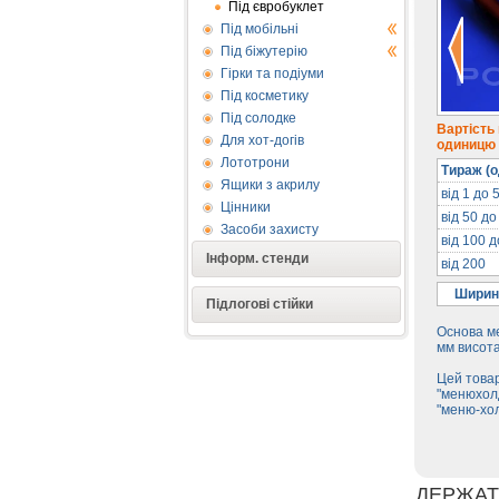
Під євробуклет
Під мобільні
Під біжутерію
Гірки та подіуми
Під косметику
Під солодке
Вартість
Для хот-догів
одиницю п
Лототрони
Тираж (о
Ящики з акрилу
від 1 до 
Цінники
від 50 до
Засоби захисту
від 100 
Інформ. стенди
від 200
Ширин
Підлогові стійки
Основа м
мм висота
Цей товар
"менюхолд
"меню-хо
ДЕРЖАТ