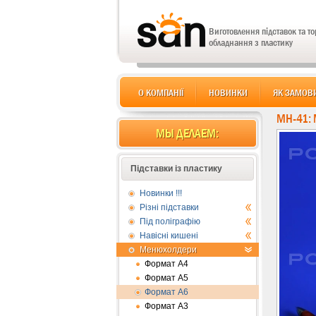
Виготовлення підставок та т
обладнання з пластику
О КОМПАНІЇ
НОВИНКИ
ЯК ЗАМОВ
MH-41:
МЫ ДЕЛАЕМ:
Підставки із пластику
Новинки !!!
Різні підставки
Під поліграфію
Навісні кишені
Менюхолдери
Формат А4
Формат А5
Формат А6
Формат А3