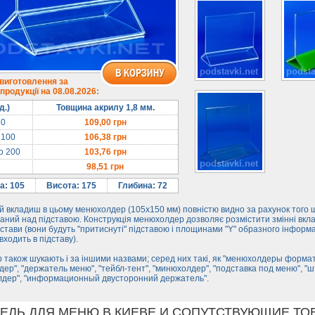
 виготовлення за
родукції на 08.08.2026:
д.)
Товщина акрилу 1,8 мм.
50
109,00
грн
 100
106,38
грн
до 200
103,76
грн
98,51
грн
а: 105
Висота: 175
Глибина: 72
 вкладиш в цьому менюхолдер (105х150 мм) повністю видно за рахунок того 
ний над підставою. Конструкція менюхолдер дозволяє розмістити змінні вкла
дстави (вони будуть "притиснуті" підставою і площинами "Y" образного інформ
входить в підставу).
 також шукають і за іншими назвами; серед них такі, як "менюхолдеры формат
ер", "держатель меню", "тейбл-тент", "минюхолдер", "подставка под меню", "ш
лдер", "информационный двусторонний держатель".
ЕЛЬ ДЛЯ МЕНЮ В КИЕВЕ И СОПУТСТВУЮЩИЕ ТО