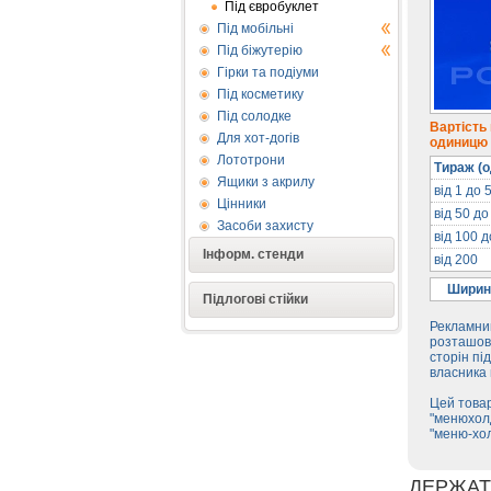
Під євробуклет
Під мобільні
Під біжутерію
Гірки та подіуми
Під косметику
Під солодке
Вартість
Для хот-догів
одиницю п
Лототрони
Тираж (о
Ящики з акрилу
від 1 до 
Цінники
від 50 до
Засоби захисту
від 100 
Інформ. стенди
від 200
Ширин
Підлогові стійки
Рекламний
розташова
сторін пі
власника 
Цей товар
"менюхолд
"меню-хо
ДЕРЖАТ