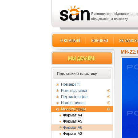
Виготовлення підставок та т
обладнання з пластику
О КОМПАНІЇ
НОВИНКИ
ЯК ЗАМОВ
MH-22:
МЫ ДЕЛАЕМ:
Підставки із пластику
Новинки !!!
Різні підставки
Під поліграфію
Навісні кишені
Менюхолдери
Формат А4
Формат А5
Формат А6
Формат А3