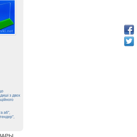
що
диші з двох
аційного
а а6",
тендер",
ВАРЫ.