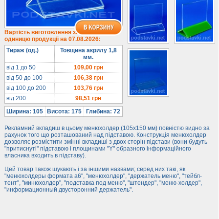
Під євробуклет
Під мобільні
Під біжутерію
Вартість виготовлення за
одиницю продукції на 07.08.2026:
Гірки та подіуми
Тираж (од.)
Товщина акрилу 1,8
Під косметику
мм.
Під солодке
від 1 до 50
109,00
грн
від 50 до 100
106,38
грн
Для хот-догів
від 100 до 200
103,76
грн
Лототрони
від 200
98,51
грн
Ящики з акрилу
Ширина: 105
Висота: 175
Глибина: 72
Цінники
Рекламний вкладиш в цьому менюхолдер (105х150 мм) повністю видно за
Засоби захисту
рахунок того що розташований над підставою. Конструкція менюхолдер
дозволяє розмістити змінні вкладиші з двох сторін підстави (вони будуть
Інформ. стенди
"притиснуті" підставою і площинами "Y" образного інформаційного
власника входить в підставу).
Підлогові стійки
Цей товар також шукають і за іншими назвами; серед них такі, як
"менюхолдеры формата а6", "менюхолдер", "держатель меню", "тейбл-
тент", "минюхолдер", "подставка под меню", "штендер", "меню-холдер",
"информационный двусторонний держатель".