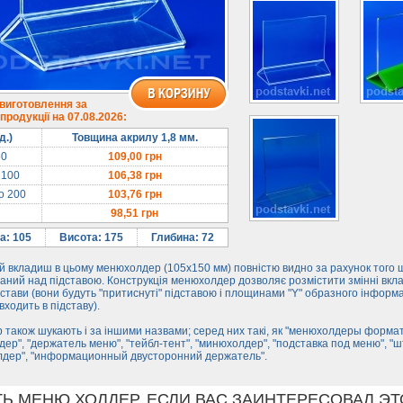
 виготовлення за
родукції на 07.08.2026:
д.)
Товщина акрилу 1,8 мм.
50
109,00
грн
 100
106,38
грн
до 200
103,76
грн
98,51
грн
а: 105
Висота: 175
Глибина: 72
 вкладиш в цьому менюхолдер (105х150 мм) повністю видно за рахунок того 
ний над підставою. Конструкція менюхолдер дозволяє розмістити змінні вкла
дстави (вони будуть "притиснуті" підставою і площинами "Y" образного інформ
входить в підставу).
 також шукають і за іншими назвами; серед них такі, як "менюхолдеры формат
ер", "держатель меню", "тейбл-тент", "минюхолдер", "подставка под меню", "ш
лдер", "информационный двусторонний держатель".
ТЬ МЕНЮ ХОЛДЕР. ЕСЛИ ВАС ЗАИНТЕРЕСОВАЛ ЭТ