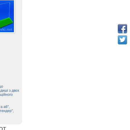
що
диші з двох
аційного
а а6",
тендер",
ОТ