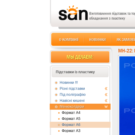
Виготовлення підставок та т
обладнання з пластику
О КОМПАНІЇ
НОВИНКИ
ЯК ЗАМОВ
MH-22:
МЫ ДЕЛАЕМ:
Підставки із пластику
Новинки !!!
Різні підставки
Під поліграфію
Навісні кишені
Менюхолдери
Формат А4
Формат А5
Формат А6
Формат А3