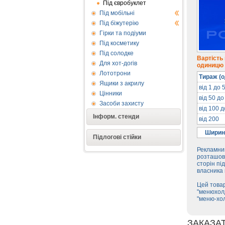
Під євробуклет
Під мобільні
Під біжутерію
Гірки та подіуми
Під косметику
Під солодке
Вартість
Для хот-догів
одиницю п
Лототрони
Тираж (о
Ящики з акрилу
від 1 до 
Цінники
від 50 до
Засоби захисту
від 100 
Інформ. стенди
від 200
Ширин
Підлогові стійки
Рекламний
розташова
сторін пі
власника 
Цей товар
"менюхолд
"меню-хо
ЗАКАЗА