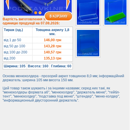
Під євробуклет
Під мобільні
Під біжутерію
Вартість виготовлення за
одиницю продукції на 07.08.2026:
Гірки та подіуми
Тираж (од.)
Товщина акрилу 1,8
Під косметику
мм.
Під солодке
від 1 до 50
146,00
грн
від 50 до 100
143,28
грн
Для хот-догів
від 100 до 200
140,57
грн
Лототрони
від 200
135,13
грн
Ящики з акрилу
Ширина: 105
Висота: 160
Глибина: 60
Цінники
Основа менюхолдера - прозорий акрил товщиною 8,0 мм; інформаційний
Засоби захисту
держатель: ширина 105 мм висота 150 мм.
Інформ. стенди
Цей товар також шукають і за іншими назвами; серед них такі, як
"менюхолдеры формата а6", "менюхолдер", "держатель меню", "тейбл-
тент", "минюхолдер", "подставка под меню", "штендер", "меню-холдер",
Підлогові стійки
"информационный двусторонний держатель".